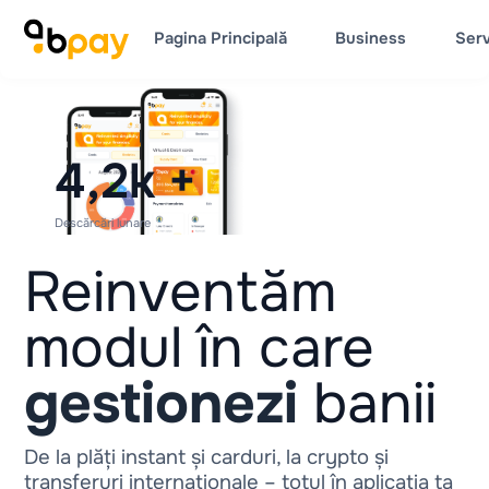
Pagina Principală
Business
Serv
4,2k
+
Descărcări lunare
Reinventăm
modul în care
gestionezi
banii
De la plăți instant și carduri, la crypto și
transferuri internaționale – totul în aplicația ta