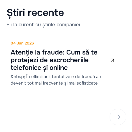
Știri recente
Fii la curent cu știrile companiei
0
&
i
d
04 Jun 2026
Atenție la fraude: Cum să te
protejezi de escrocheriile
telefonice și online