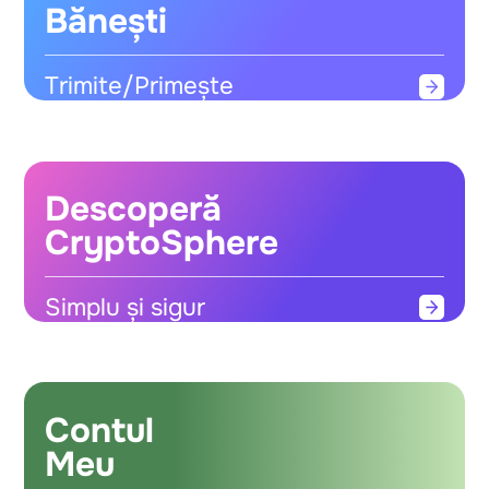
Bănești
Trimite/Primește
Descoperă
CryptoSphere
Simplu și sigur
Contul
Meu