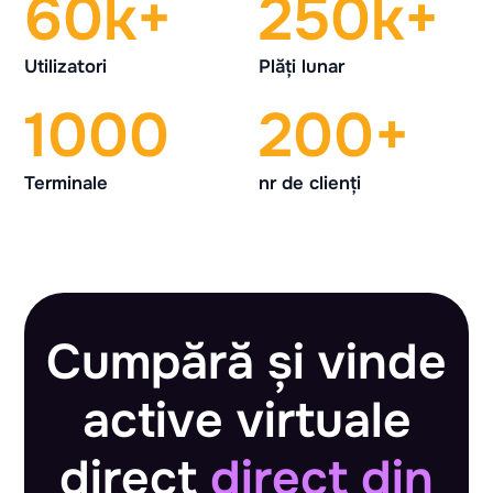
60k+
250k+
Utilizatori
Plăți lunar
1000
200+
Terminale
nr de clienți
Cumpără și vinde
active virtuale
direct
direct din